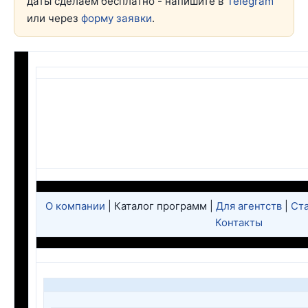
даты сделаем бесплатно - напишите в
Telegram
или через
форму заявки
.
О компании
| Каталог программ |
Для агентств
|
Ста
Контакты