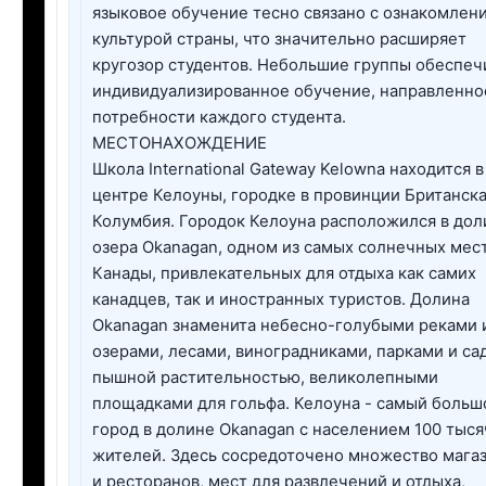
языковое обучение тесно связано с ознакомлен
культурой страны, что значительно расширяет
кругозор студентов. Небольшие группы обеспеч
индивидуализированное обучение, направленно
потребности каждого студента.
МЕСТОНАХОЖДЕНИЕ
Школа International Gateway Kelowna находится в
центре Келоуны, городке в провинции Британск
Колумбия. Городок Келоуна расположился в дол
озера Okanagan, одном из самых солнечных мес
Канады, привлекательных для отдыха как самих
канадцев, так и иностранных туристов. Долина
Okanagan знаменита небесно-голубыми реками 
озерами, лесами, виноградниками, парками и са
пышной растительностью, великолепными
площадками для гольфа. Келоуна - самый больш
город в долине Okanagan с населением 100 тыся
жителей. Здесь сосредоточено множество мага
и ресторанов, мест для развлечений и отдыха,