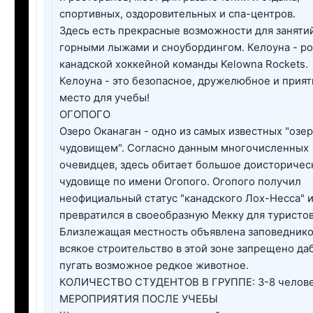
спортивных, оздоровительных и спа-центров.
Здесь есть прекрасные возможности для заняти
горными лыжами и сноубордингом. Келоуна - р
канадской хоккейной команды Kelowna Rockets.
Келоуна - это безопасное, дружелюбное и прия
место для учебы!
ОГОПОГО
Озеро Оканаган - одно из самых известных "озер
чудовищем". Согласно данным многочисленных
очевидцев, здесь обитает большое доисторичес
чудовище по имени Огопого. Огопого получил
неофициальный статус "канадского Лох-Несса" 
превратился в своеобразную Мекку для туристов
Близлежащая местность объявлена заповеднико
всякое строительство в этой зоне запрещено да
пугать возможное редкое животное.
КОЛИЧЕСТВО СТУДЕНТОВ В ГРУППЕ: 3-8 челов
МЕРОПРИЯТИЯ ПОСЛЕ УЧЕБЫ