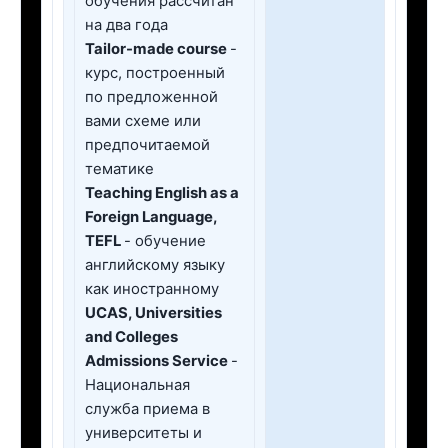
обучения рассчитан
на два года
Tailor-made course
-
курс, построенный
по предложенной
вами схеме или
предпочитаемой
тематике
Teaching English as a
Foreign Language,
TEFL
- обучение
английскому языку
как иностранному
UCAS, Universities
and Colleges
Admissions Service
-
Национальная
служба приема в
университеты и