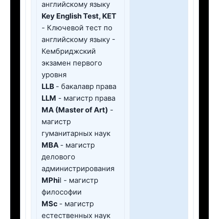
английскому языку
Key English Test, KET
- Ключевой тест по
английскому языку -
Кембриджский
экзамен первого
уровня
LLB
- бакалавр права
LLM
- магистр права
МА (Master of Art)
-
магистр
гуманитарных наук
МВА
- магистр
делового
администрирования
MPhi
l - магистр
философии
МSc
- магистр
естественных наук