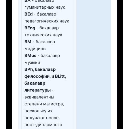
ВА
- бакалавр
гуманитарных наук
ВEd
- бакалавр
педагогических наук
BEng
- бакалавр
технических наук
BM
- бакалавр
медицины
BMus
- бакалавр
музыки
BPh, бакалавр
философии, и BLitt,
бакалавр
литературы
-
эквивалентны
степени магистра,
поскольку их
получают после
пост-дипломного