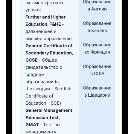
Образование
экзамен третьего
в Англии
уровня
Further and Higher
Образование
Education, F&HE
-
в Канаде
дальнейшее и
высшее образование
Образование
General Certificate of
во Франции
Secondary Education,
GCSE
- Общее
Образование
свидетельство о
в США
среднем
образовании (в
Образование
Шотландии - Scottish
в Швецарии
Certificate of
Education - SCE)
General Management
Admission Test,
GMAT
- Тест по
менеджменту