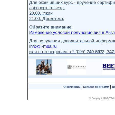
Для окончивших курс - вручение сертифи
аэропорт, отъезд.
20.00. Ужин
21.00. Дискотека.
Обратите внимание
:
Изменение условий получения виз в Анг
Для получения дополнительной информа
info@i-mba.ru
или по телефонам: +7 (095)
740-5972, 747
|
|
О компании
Каталог программ
Дл
© Copyright 1998-2004 