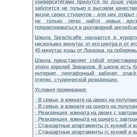
университетами придутся по душе укр
заботится не только о высоком качестве
жизни своих студентов - для них открыт 
не только легко найти новых дру
попрактиковаться в разговорной английск
Школа Sprachcaffe находится в курорт
нескольких минутах от его центра и от е
45 минутах езды от Лондона, на побереж
Школа представляет собой отреставри
эпохи королей Эдвардов. В школе есть б
интернет, лингафонный кабинет, snac
отелях, студенческой резиденции.
Условия проживания:
· В семье, в комнате на двоих на полупан
· В семье, в комнате на одного на полупа
· Резиденция, комната на двоих с завтра
· Резиденция, комната на одного с завтра
· Стандартные апартаменты (с кухней и в
· Стандартные апартаменты (с кухней и ва